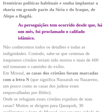
fronteiras políticas habituais e sonha implantar a
sharia em grande parte da Síria e do Iraque, de
Alepo a Bagdá.
As perseguições tem ocorrido desde que, há
um mês, foi proclamado o califado
islâmico.
Não conhecemos todos os detalhes e todas as
indignidades. Contudo, sabe-se que centenas de
iraquianos cristãos teriam sido mortos e mais de 600
mil tomaram o caminho do exílio.
Em Mossul,
as casas dos cristãos foram marcadas
com a letra N
(que significa Nassarah ou Nazareno,
um pouco como as casas dos judeus eram
emporcalhadas por Hitler).
Onde se refugiam esses cristãos expulsos de suas
casas? Muitos se dirigem para Qaraqosh, 30
quilômetros a leste de Mossul, por ser uma cidade de