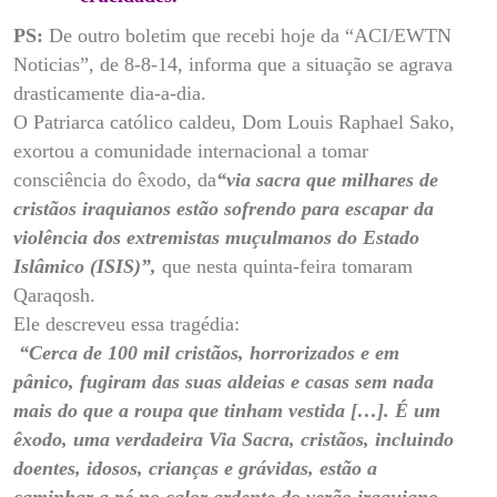
PS:
De outro boletim que recebi hoje da “ACI/EWTN
Noticias”, de 8-8-14, informa que a situação se agrava
drasticamente dia-a-dia.
O Patriarca católico caldeu, Dom Louis Raphael Sako,
exortou a comunidade internacional a tomar
consciência do êxodo, da
“via sacra que milhares de
cristãos iraquianos estão sofrendo para escapar da
violência dos extremistas muçulmanos do Estado
Islâmico (ISIS)”,
que nesta quinta-feira tomaram
Qaraqosh.
Ele descreveu essa tragédia:
“Cerca de 100 mil cristãos, horrorizados e em
pânico, fugiram das suas aldeias e casas sem nada
mais do que a roupa que tinham vestida […]. É um
êxodo, uma verdadeira Via Sacra, cristãos, incluindo
doentes, idosos, crianças e grávidas, estão a
caminhar a pé no calor ardente do verão iraquiano