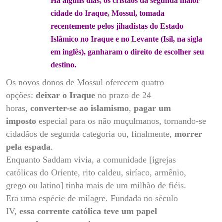
Há alguns dias, os cristãos da segunda maior
cidade do Iraque, Mossul, tomada
recentemente pelos jihadistas do Estado
Islâmico no Iraque e no Levante (Isil, na sigla
em inglês), ganharam o direito de escolher seu
destino.
Os novos donos de Mossul oferecem quatro
opções:
deixar o Iraque
no prazo de 24
horas,
converter-se ao islamismo
,
pagar um
imposto
especial para os não muçulmanos, tornando-se
cidadãos de segunda categoria ou, finalmente,
morrer
pela espada
.
Enquanto Saddam vivia, a comunidade [igrejas
católicas do Oriente, rito caldeu, siríaco, armênio,
grego ou latino] tinha mais de um milhão de fiéis.
Era uma espécie de milagre. Fundada no século
IV,
essa corrente católica teve um papel