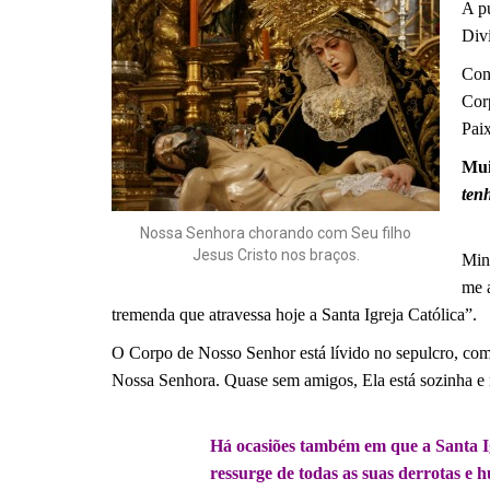
A p
Div
Con
Cor
Paix
Mui
tenh
.
Nossa Senhora chorando com Seu filho
Jesus Cristo nos braços.
Minh
me a
tremenda que atravessa hoje a Santa Igreja Católica”.
O Corpo de Nosso Senhor está lívido no sepulcro, comp
Nossa Senhora. Quase sem amigos, Ela está sozinha e 
.
Há ocasiões também em que a Santa I
ressurge de todas as suas derrotas e 