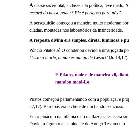
A
classe sacerdotal, a classe alta política, teve medo:
‘
restará do nosso poder? Ele é perigoso para nós!’.
A perseguição começou à maneira muito moderna: por u
ciladas, montadas nos laboratórios da insinceridade.
A resposta divina era simples, direta, luminosa e p
Pôncio Pilatos só O condenou devido a uma jogada polí
Cristo à morte, tu não és amigo de César!’
(Jo 19,12).
.
E Pilatos, mole e de maneira vil, dian
mandou matá-Lo.
.
Pilatos começou parlamentando com a populaça, e pro
27,17). Barrabás era o chefe de um bando sedicioso.
Era o pináculo da infâmia e do malfazejo. Jesus era s
David, a figura mais eminente do Antigo Testamento.