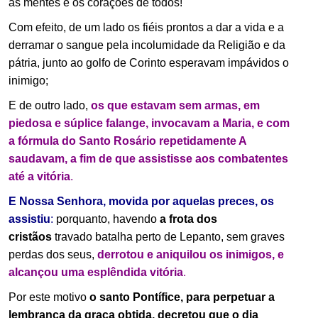
as mentes e os corações de todos!
Com efeito, de um lado os fiéis prontos a dar a vida e a
derramar o sangue pela incolumidade da Religião e da
pátria, junto ao golfo de Corinto esperavam impávidos o
inimigo;
E de outro lado,
os que estavam sem armas, em
piedosa e súplice falange, invocavam a Maria, e com
a fórmula do Santo Rosário repetidamente A
saudavam, a fim de que assistisse aos combatentes
até a vitória
.
E Nossa Senhora, movida por aquelas preces, os
assistiu
:
porquanto, havendo
a frota dos
cristãos
travado batalha perto de Lepanto, sem graves
perdas dos seus,
derrotou e aniquilou os inimigos, e
alcançou uma esplêndida vitória
.
Por este motivo
o santo Pontífice, para perpetuar a
lembrança da graça obtida, decretou que o dia