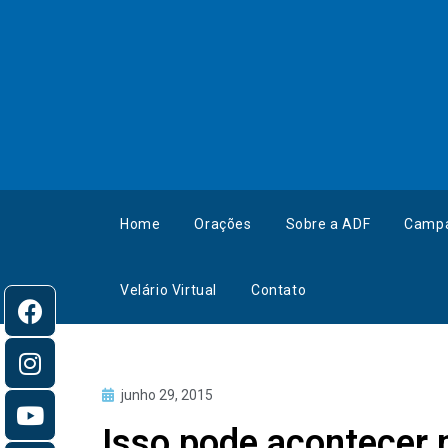
Home
Orações
Sobre a ADF
Camp
Velário Virtual
Contato
junho 29, 2015
Isso pode acontecer m