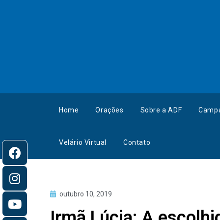
Home
Orações
Sobre a ADF
Camp
Velário Virtual
Contato
outubro 10, 2019
Irmã Lúcia: A escolh