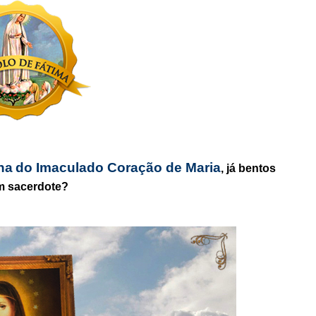
.
ha
do Imaculado Coração de Maria
, já bentos
m sacerdote?
.