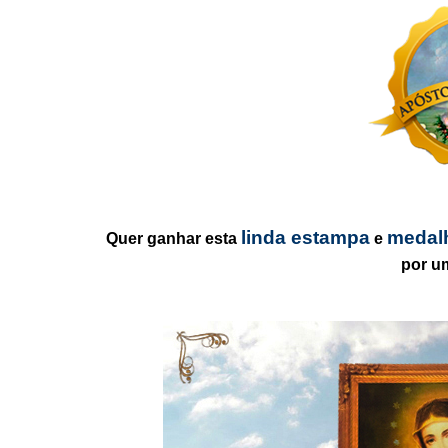
linda estampa
medal
Quer ganhar esta
e
por u