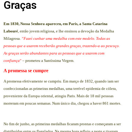
Graças
Em 1830, Nossa Senhora apareceu, em Paris, a Santa Catarina
Labouré
, então jovem religiosa, e lhe ensinou a devoção da Medalha
Milagrosa.
“Fazei cunhar uma medalha com este modelo. Todas as
pessoas que a usarem receberão grandes graças, trazendo-a ao pescoço.
As graças serão abundantes para as pessoas que a usarem com
confiança
“
– prometeu a Santíssima Virgem.
A promessa se cumpre
A promessa efetivamente se cumpriu. Em março de 1832, quando iam ser
confeccionadas as primeiras medalhas, uma terrível epidemia de cólera,
proveniente da Europa oriental, atingiu Paris. Mais de 18 mil pessoas
morreram em poucas semanas. Num único dia, chegou a haver 861 mortes.
No fim de junho, as primeiras medalhas ficaram prontas e começaram a ser
distribuídas entre os flagelados. Na mesma hora refluiu a peste e tiveram