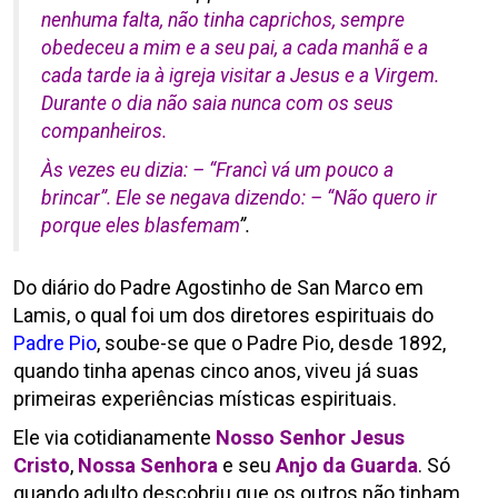
nenhuma falta, não tinha caprichos, sempre
obedeceu a mim e a seu pai, a cada manhã e a
cada tarde ia à igreja visitar a Jesus e a Virgem.
Durante o dia não saia nunca com os seus
companheiros.
Às vezes eu dizia: – “Francì vá um pouco a
brincar”. Ele se negava dizendo: – “Não quero ir
porque eles blasfemam
”.
Do diário do Padre Agostinho de San Marco em
Lamis, o qual foi um dos diretores espirituais do
Padre Pio
, soube-se que o Padre Pio, desde 1892,
quando tinha apenas cinco anos, viveu já suas
primeiras experiências místicas espirituais.
Ele via cotidianamente
Nosso Senhor Jesus
Cristo
,
Nossa Senhora
e seu
Anjo da Guarda
. Só
quando adulto descobriu que os outros não tinham