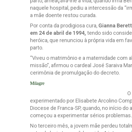
parto, ameaçava-lhe a vida, quando irmã Be
naquele hospital, pediu a intercessão da “ir
a mãe doente restou curada.
Por conta da prodigiosa cura,
Gianna Beretta
em 24 de abril de 1994,
tendo sido consid
heróica, que renunciou à própria vida em fav
parto.
“Viveu o matrimônio e a maternidade com ale
missão”, afirmou o cardeal José Saraiva Mar
cerimônia de promulgação do decreto.
Milagre
O 
experimentado por Elisabete Arcolino Comp
Diocese de Franca-SP, quando, no início do
começou a experimentar sérios problemas.
No terceiro mês, a jovem mãe perdeu totalm