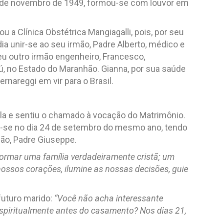
0 de novembro de 1949, formou-se com louvor em
 a Clínica Obstétrica Mangiagalli, pois, por seu
a unir-se ao seu irmão, Padre Alberto, médico e
eu outro irmão engenheiro, Francesco,
ú, no Estado do Maranhão. Gianna, por sua saúde
rnareggi em vir para o Brasil.
a e sentiu o chamado à vocação do Matrimônio.
m-se no dia 24 de setembro do mesmo ano, tendo
mão, Padre Giuseppe.
ormar uma família verdadeiramente cristã; um
ossos corações, ilumine as nossas decisões, guie
futuro marido:
“Você não acha interessante
spiritualmente antes do casamento? Nos dias 21,