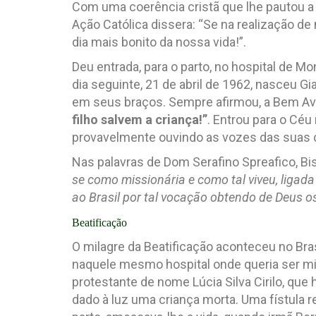
Com uma coerência cristã que lhe pautou a v
Ação Católica dissera: “Se na realização d
dia mais bonito da nossa vida!”.
Deu entrada, para o parto, no hospital de M
dia seguinte, 21 de abril de 1962, nasceu G
em seus braços. Sempre afirmou, a Bem Av
filho salvem a criança!”
. Entrou para o Céu 
provavelmente ouvindo as vozes das suas c
Nas palavras de Dom Serafino Spreafico, B
se como missionária e como tal viveu, ligad
ao Brasil por tal vocação obtendo de Deus os 
Beatificação
O milagre da Beatificação aconteceu no Bras
naquele mesmo hospital onde queria ser mi
protestante de nome Lúcia Silva Cirilo, que 
dado à luz uma criança morta. Uma fístula 