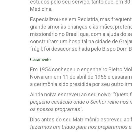
estudos pelo seu serviço, tanto que, em 3
Medicina.
Especializou-se em Pediatria, mas freqüentou
grande amor às crianças e às mães, pretendi
missionário no Brasil que, com a ajuda do s
construíram um hospital na cidade de Graja
frágil, foi desaconselhada pelo Bispo Dom Be
Casamento
Em 1954 conheceu o engenheiro Pietro Moll
Noivaram em 11 de abril de 1955 e casara
a cerimônia sido presidida por seu outro ir
Ainda noiva escreveu ao seu noivo:
“Quero f
pequeno cenáculo onde o Senhor reine nos n
os nossos programas”.
Dias antes do seu Matrimônio escreveu ao 
fazermos um tríduo para nos prepararmos e