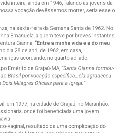
ida inteira, ainda em 1946, falando às jovens da
e nossa vocação devêssemos morrer, seria esse o
onza, na sexta-feira da Semana Santa de 1962. No
ianna Emanuela, a quem teve por breves instantes
entura Gianna:
“Entre a minha vida e a do meu
no dia 28 de abril de 1962, em casa,
rianças acordando, no quarto ao lado.
ispo Emérito de Grajaú-MA,
“Santa Gianna formou-
a ao Brasil por vocação específica…ela agradeceu
Dois Milagres Oficiais para a Igreja.”
il, em 1977, na cidade de Grajaú, no Maranhão,
ssionária,
onde foi beneficiada uma jovem
havia
reto-vaginal, resultado de uma complicação do