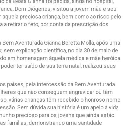
são da Beata Gianna foi pedida, ainda no hospital,
Franca, Dom Diógenes, visitou a jovem mãe e seu
r aquela preciosa criança, bem como ao risco pelo
 a retirar o feto, por conta da prescrição dos
da Bem Aventurada Gianna Beretta Molla, após uma
 sem explicação científica, no dia 30 de maio de
 dado em homenagem àquela médica e mãe heróica
der ter saído de sua terra natal, realizou seus
ios países, pela intercessão da Bem Aventurada
mulheres que não conseguem engravidar ou têm
sso, várias crianças têm recebido o honroso nome
ssão. Sem dúvida sua história é um apelo à vida
unho precioso para os jovens que ainda estão
a as famílias, demonstrando uma santidade