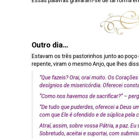
Essas palavras gravaram-se de tal forma 
Outro dia…
Estavam os três pastorinhos junto ao poço d
repente, viram o mesmo Anjo, que lhes diss
“
Que fazeis? Orai, orai muito. Os Coraçõe
desígnios de misericórdia. Oferecei const
“
Como nos havemos de sacrificar?
” – per
“
De tudo que puderdes, oferecei a Deus u
com que Ele é ofendido e de súplica pela
Atraí, assim, sobre vossa Pátria, a paz. Eu
Sobretudo, aceitai e suportai, com submiss