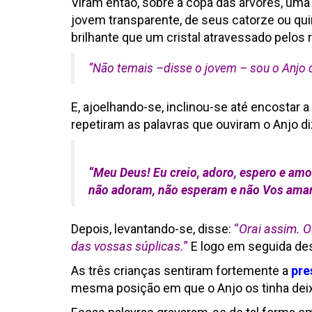
Viram então, sobre a copa das árvores, uma
jovem transparente, de seus catorze ou qui
brilhante que um cristal atravessado pelos r
“Não temais –disse o jovem – sou o Anjo 
E, ajoelhando-se, inclinou-se até encostar 
repetiram as palavras que ouviram o Anjo di
“
Meu Deus! Eu creio, adoro, espero e am
não adoram, não esperam e não Vos am
Depois, levantando-se, disse:
“
Orai assim. O
das vossas súplicas.
”
E logo em seguida de
As três crianças sentiram fortemente a
pre
mesma posição em que o Anjo os tinha deix