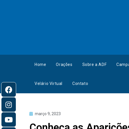
Home
Orações
Sobre a ADF
Camp
Velário Virtual
Contato
março 9, 2023
Conheça as Apariçõe