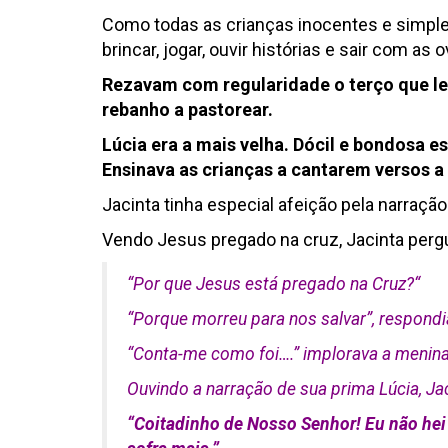
Como todas as crianças inocentes e simpl
brincar, jogar, ouvir histórias e sair com as 
Rezavam com regularidade o terço que 
rebanho a pastorear.
Lúcia era a mais velha. Dócil e bondosa e
Ensinava as crianças a cantarem versos a
Jacinta tinha especial afeição pela narraç
Vendo Jesus pregado na cruz, Jacinta pergu
“
Por que Jesus está pregado na Cruz?
“
“
Porque morreu para nos salva
r”, respondi
“
Conta-me como foi….
” implorava a menina
Ouvindo a narração de sua prima Lúcia, Jac
“
Coitadinho de Nosso Senhor! Eu não hei