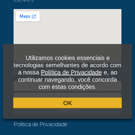
05614-070
Utilizamos cookies essenciais e
tecnologias semelhantes de acordo com
CADASTRE-SE
a nossa
Política de Privacidade
e, ao
continuar navegando, você concorda
com estas condições.
OK
Cadastre-se
Politica de Privacidade