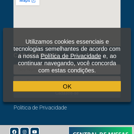
Utilizamos cookies essenciais e
tecnologias semelhantes de acordo com
CADASTRE-SE
a nossa
Política de Privacidade
e, ao
continuar navegando, você concorda
com estas condições.
OK
Cadastre-se
Politica de Privacidade
© 2020
Todos os Direitos Reservados: Associação Devotos