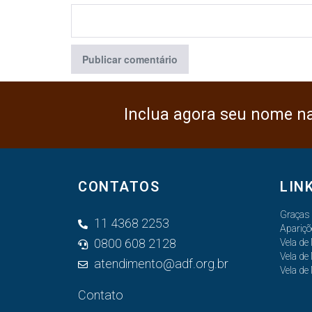
Inclua agora seu nome n
CONTATOS
LIN
Graças
11 4368 2253
Apariçõ
0800 608 2128
Vela de
Vela de
atendimento@adf.org.br
Vela de
Contato