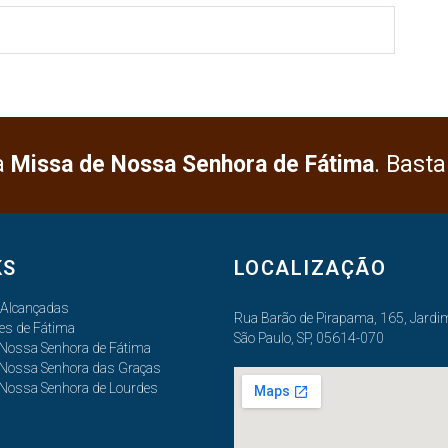
a
Missa de Nossa Senhora de Fátima
. Basta
KS
LOCALIZAÇÃO
 Alcançadas
Rua Barão de Pirapama, 165, Jardim
es de Fátima
São Paulo, SP, 05614-070
 Nossa Senhora de Fátima
 Nossa Senhora das Graças
 Nossa Senhora de Lourdes