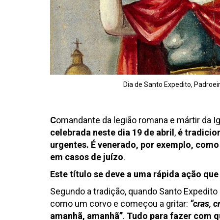
Dia de Santo Expedito, Padroe
C
omandante da legião romana e mártir da Ig
celebrada neste dia 19 de abril
,
é tradici
urgentes. É venerado, por exemplo, como 
em casos de juízo
.
Este título se deve a uma rápida ação qu
Segundo a tradição, quando Santo Expedito 
como um corvo e começou a gritar:
“cras, c
amanhã, amanhã”
.
Tudo para fazer com qu