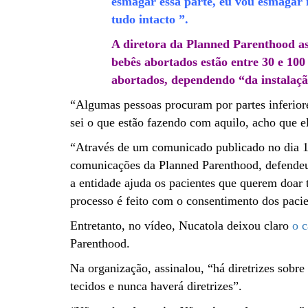
esmagar essa parte, eu vou esmagar 
tudo intacto ”.
A diretora da Planned Parenthood ass
bebês abortados estão entre 30 e 100
abortados, dependendo “da instalaçã
“Algumas pessoas procuram por partes inferior
sei o que estão fazendo com aquilo, acho que e
“Através de um comunicado publicado no dia 14 
comunicações da Planned Parenthood, defendeu
a entidade ajuda os pacientes que querem doar t
processo é feito com o consentimento dos pacien
Entretanto, no vídeo, Nucatola deixou claro
o c
Parenthood.
Na organização, assinalou, “há diretrizes sobre
tecidos e nunca haverá diretrizes”.