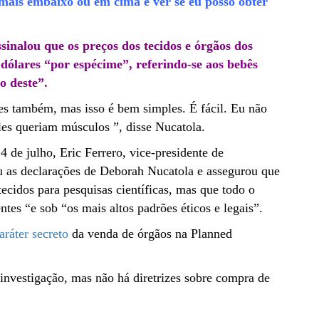
mais embaixo ou em cima e ver se eu posso obter
inalou que os preços dos tecidos e órgãos dos
 dólares “por espécime”, referindo-se aos bebês
o deste”.
es também, mas isso é bem simples. É fácil. Eu não
les queriam músculos ”, disse Nucatola.
de julho, Eric Ferrero, vice-presidente de
 as declarações de Deborah Nucatola e assegurou que
ecidos para pesquisas científicas, mas que todo o
tes “e sob “os mais altos padrões éticos e legais”.
aráter secreto
da venda de órgãos na Planned
 investigação, mas não há diretrizes sobre compra de