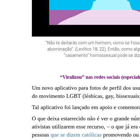
"Não te deitarás com um homem, como se fosse
abominação". (Levítico 18, 22). Então, como a
"casamento" homossexual pode se dize
“Viralizou” nas redes sociais (especi
Um novo aplicativo para fotos de perfil dos usu
do movimento LGBT (lésbicas, gay, bissexuais,
Tal aplicativo foi lançado em apoio e comemor
O que deixa estarrecido não é ver o grande núme
ativistas utilizarem esse recurso, – o que já er
pessoas
que se dizem católicas
promovendo ou p