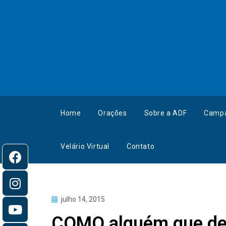
Home
Orações
Sobre a ADF
Camp
Velário Virtual
Contato
julho 14, 2015
COMO alguém que def