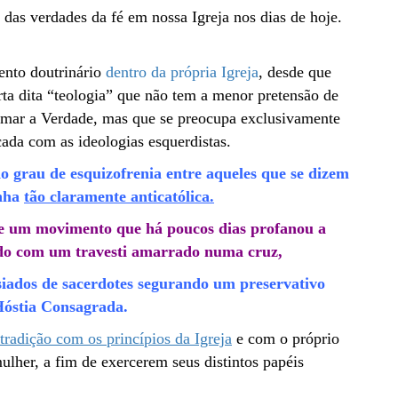
das verdades da fé em nossa Igreja nos dias de hoje.
ento doutrinário
dentro da própria Igreja
, desde que
ta dita “teologia” que não tem a menor pretensão de
amar a Verdade, mas que se preocupa exclusivamente
cada com as ideologias esquerdistas.
do grau de esquizofrenia entre aqueles que se dizem
anha
tão claramente anticatólica.
de um movimento que há poucos dias profanou a
do com um travesti amarrado numa cruz,
asiados de sacerdotes segurando um preservativo
Hóstia Consagrada.
tradição com os princípios da Igreja
e com o próprio
lher, a fim de exercerem seus distintos papéis