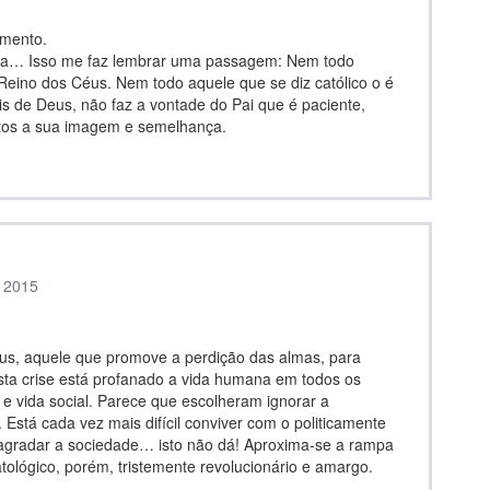
imento.
êmia… Isso me faz lembrar uma passagem: Nem todo
ino dos Céus. Nem todo aquele que se diz católico o é
s de Deus, não faz a vontade do Pai que é paciente,
eitos a sua imagem e semelhança.
, 2015
eus, aquele que promove a perdição das almas, para
sta crise está profanado a vida humana em todos os
s e vida social. Parece que escolheram ignorar a
 Está cada vez mais difícil conviver com o politicamente
a agradar a sociedade… isto não dá! Aproxima-se a rampa
tológico, porém, tristemente revolucionário e amargo.