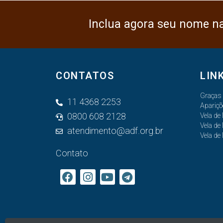
Inclua agora seu nome n
CONTATOS
LIN
Graças
11 4368 2253
Apariçõ
0800 608 2128
Vela de
Vela de
atendimento@adf.org.br
Vela de
Contato