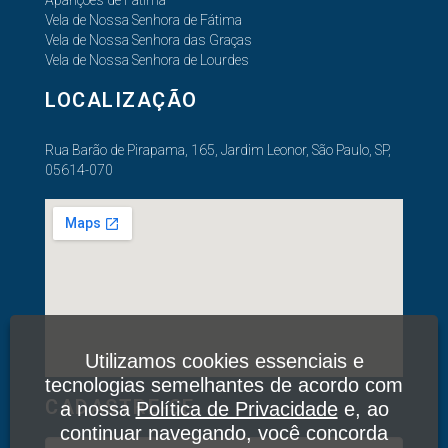
Aparições de Fátima
Vela de Nossa Senhora de Fátima
Vela de Nossa Senhora das Graças
Vela de Nossa Senhora de Lourdes
LOCALIZAÇÃO
Rua Barão de Pirapama, 165, Jardim Leonor, São Paulo, SP,
05614-070
Utilizamos cookies essenciais e
tecnologias semelhantes de acordo com
CADASTRE-SE
a nossa
Política de Privacidade
e, ao
continuar navegando, você concorda