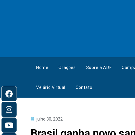
Home
Orações
Sobre a ADF
Camp
Velário Virtual
Contato
julho 30, 2022
Brasil ganha novo sa