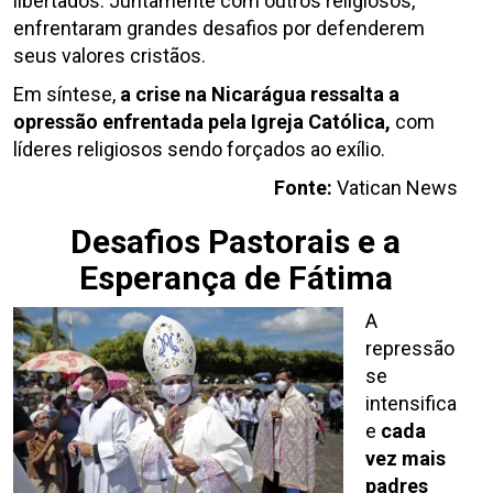
libertados. Juntamente com outros religiosos,
enfrentaram grandes desafios por defenderem
seus valores cristãos.
Em síntese,
a crise na Nicarágua ressalta a
opressão enfrentada pela Igreja Católica,
com
líderes religiosos sendo forçados ao exílio.
Fonte:
Vatican News
Desafios Pastorais e a
Esperança de Fátima
A
repressão
se
intensifica
e
cada
vez mais
padres