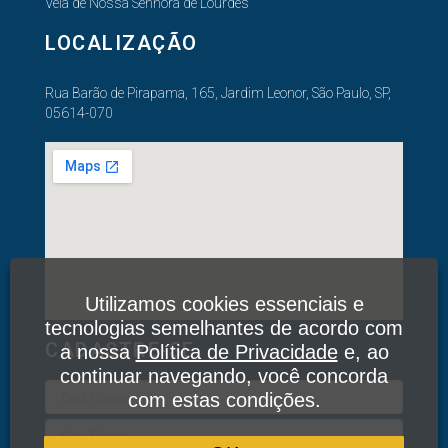
Vela de Nossa Senhora de Lourdes
LOCALIZAÇÃO
Rua Barão de Pirapama, 165, Jardim Leonor, São Paulo, SP,
05614-070
Utilizamos cookies essenciais e
tecnologias semelhantes de acordo com
CADASTRE-SE
a nossa
Política de Privacidade
e, ao
continuar navegando, você concorda
com estas condições.