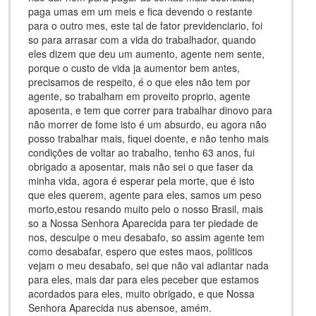
paga umas em um meis e fica devendo o restante
para o outro mes, este tal de fator previdenciario, foi
so para arrasar com a vida do trabalhador, quando
eles dizem que deu um aumento, agente nem sente,
porque o custo de vida ja aumentor bem antes,
precisamos de respeito, é o que eles não tem por
agente, so trabalham em proveito proprio, agente
aposenta, e tem que correr para trabalhar dinovo para
não morrer de fome isto é um absurdo, eu agora não
posso trabalhar mais, fiquei doente, e não tenho mais
condições de voltar ao trabalho, tenho 63 anos, fui
obrigado a aposentar, mais não sei o que faser da
minha vida, agora é esperar pela morte, que é isto
que eles querem, agente para eles, samos um peso
morto,estou resando muito pelo o nosso Brasil, mais
so a Nossa Senhora Aparecida para ter piedade de
nos, desculpe o meu desabafo, so assim agente tem
como desabafar, espero que estes maos, politicos
vejam o meu desabafo, sei que não vai adiantar nada
para eles, mais dar para eles peceber que estamos
acordados para eles, muito obrigado, e que Nossa
Senhora Aparecida nus abensoe, amém.