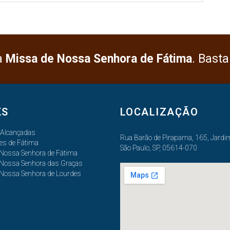
a
Missa de Nossa Senhora de Fátima
. Basta
KS
LOCALIZAÇÃO
 Alcançadas
Rua Barão de Pirapama, 165, Jardim
es de Fátima
São Paulo, SP, 05614-070
 Nossa Senhora de Fátima
 Nossa Senhora das Graças
 Nossa Senhora de Lourdes