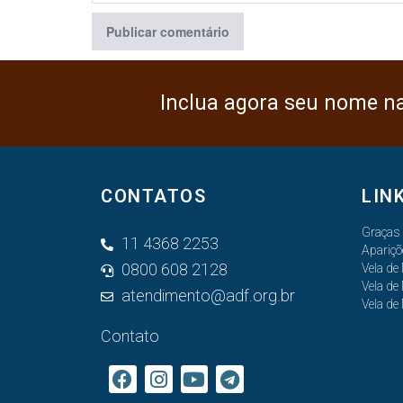
Inclua agora seu nome n
CONTATOS
LIN
Graças
11 4368 2253
Apariçõ
0800 608 2128
Vela de
Vela de
atendimento@adf.org.br
Vela de
Contato