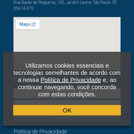
Rua Barão de Pirapama, 165, Jardim Leonor, São Paulo, SP,
05614-070
Utilizamos cookies essenciais e
tecnologias semelhantes de acordo com
CADASTRE-SE
a nossa
Política de Privacidade
e, ao
continuar navegando, você concorda
com estas condições.
OK
Cadastre-se
Politica de Privacidade