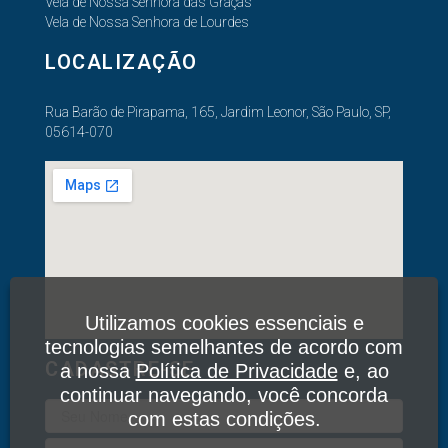
Vela de Nossa Senhora das Graças
Vela de Nossa Senhora de Lourdes
LOCALIZAÇÃO
Rua Barão de Pirapama, 165, Jardim Leonor, São Paulo, SP,
05614-070
Utilizamos cookies essenciais e
tecnologias semelhantes de acordo com
CADASTRE-SE
a nossa
Política de Privacidade
e, ao
continuar navegando, você concorda
com estas condições.