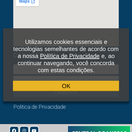
Utilizamos cookies essenciais e
tecnologias semelhantes de acordo com
CADASTRE-SE
a nossa
Política de Privacidade
e, ao
continuar navegando, você concorda
com estas condições.
OK
Cadastre-se
Politica de Privacidade
© 2020
Todos os Direitos Reservados: Associação Devotos