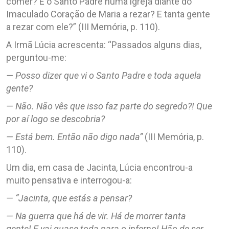
comer? E o Santo Padre numa igreja diante do
Imaculado Coração de Maria a rezar? E tanta gente
a rezar com ele?” (III Memória, p. 110).
A Irmã Lúcia acrescenta: “Passados alguns dias,
perguntou-me:
— Posso dizer que vi o Santo Padre e toda aquela
gente?
— Não. Não vês que isso faz parte do segredo?! Que
por aí logo se descobria?
— Está bem. Então não digo nada”
(III Memória, p.
110).
Um dia, em casa de Jacinta, Lúcia encontrou-a
muito pensativa e interrogou-a:
— “Jacinta, que estás a pensar?
— Na guerra que há de vir. Há de morrer tanta
gente! E vai quase toda para o inferno! Hão de ser