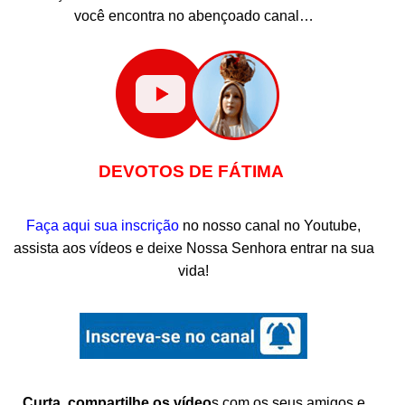
você encontra no abençoado canal…
.
.
DEVOTOS DE FÁTIMA
.
Faça aqui
sua inscrição
no nosso canal no Youtube,
assista aos vídeos e deixe Nossa Senhora entrar na sua
vida!
.
.
Curta
,
compartilhe os vídeo
s com os seus amigos e