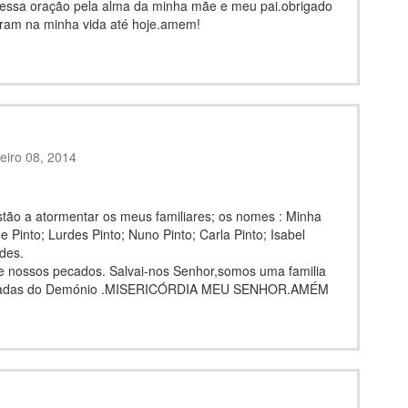
essa oração pela alma da minha mãe e meu pai.obrigado
ram na minha vida até hoje.amem!
reiro 08, 2014
stão a atormentar os meus familiares; os nomes : Minha
 Pinto; Lurdes Pinto; Nuno Pinto; Carla Pinto; Isabel
des.
e nossos pecados. Salvai-nos Senhor,somos uma familia
as ciladas do Demónio .MISERICÓRDIA MEU SENHOR.AMÉM