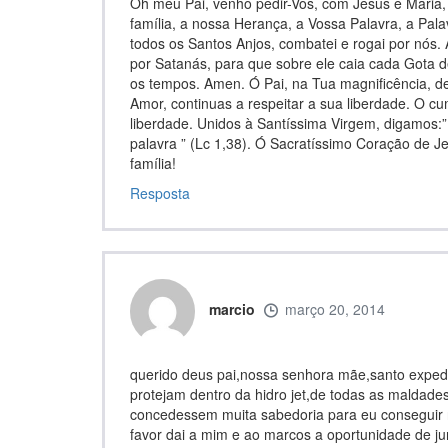
Oh meu Pai, venho pedir-Vos, com Jesus e Maria, 
família, a nossa Herança, a Vossa Palavra, a Pala
todos os Santos Anjos, combatei e rogai por nós.
por Satanás, para que sobre ele caia cada Gota
os tempos. Amen. Ó Pai, na Tua magnificência, de
Amor, continuas a respeitar a sua liberdade. O c
liberdade. Unidos à Santíssima Virgem, digamos:
palavra ” (Lc 1,38). Ó Sacratíssimo Coração de J
família!
Resposta
marcio
março 20, 2014
querido deus pai,nossa senhora mãe,santo expedit
protejam dentro da hidro jet,de todas as maldade
concedessem muita sabedoria para eu conseguir 
favor dai a mim e ao marcos a oportunidade de j