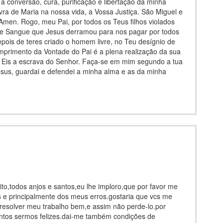
a conversão, cura, purificação e libertação da minha
vra de Maria na nossa vida, a Vossa Justiça. São Miguel e
 Amen. Rogo, meu Pai, por todos os Teus filhos violados
 de Sangue que Jesus derramou para nos pagar por todos
pois de teres criado o homem livre, no Teu desígnio de
umprimento da Vontade do Pai é a plena realização da sua
” Eis a escrava do Senhor. Faça-se em mim segundo a tua
esus, guardai e defendei a minha alma e as da minha
o,todos anjos e santos,eu lhe imploro,que por favor me
s e principalmente dos meus erros.gostaria que vcs me
resolver meu trabalho bem,e assim não perde-lo.por
untos sermos felizes.dai-me também condições de