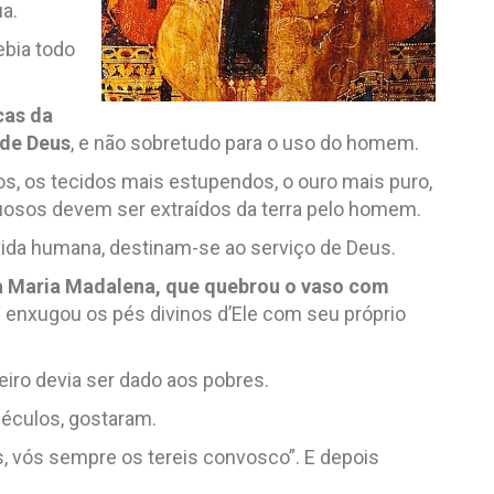
ua.
ebia todo
cas da
 de Deus
, e não sobretudo para o uso do homem.
s, os tecidos mais estupendos, o ouro mais puro,
uxuosos devem ser extraídos da terra pelo homem.
vida humana, destinam-se ao serviço de Deus.
a Maria Madalena, que quebrou o vaso com
 enxugou os pés divinos d’Ele com seu próprio
iro devia ser dado aos pobres.
séculos, gostaram.
s, vós sempre os tereis convosco”. E depois