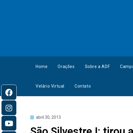
Home
Orações
Sobre a ADF
Camp
Velário Virtual
Contato
abril 30, 2013
São Silvestre I: tirou 