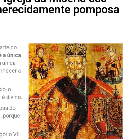
 merecidamente pomposa
parte do
é a única
a única
nhecer a
io, o
 é divino.
rosa do
, porque
ório VII: