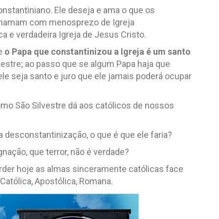
constantiniano. Ele deseja e ama o que os
o chamam com menosprezo de Igreja
ca e verdadeira Igreja de Jesus Cristo.
ue
o Papa que constantinizou a Igreja é um santo
lvestre; ao passo que se algum Papa haja que
ele seja santo e juro que ele jamais poderá ocupar
omo São Silvestre dá aos católicos de nossos
 desconstantinização, o que é que ele faria?
gnação, que terror, não é verdade?
der hoje as almas sinceramente católicas face
Católica, Apostólica, Romana.