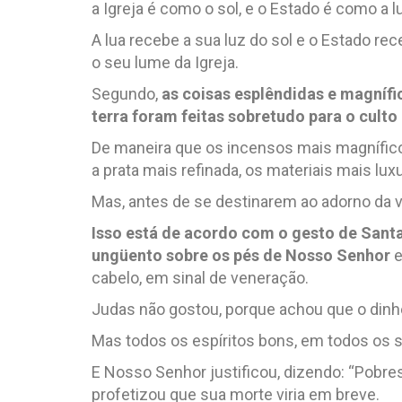
a Igreja é como o sol, e o Estado é como a l
A lua recebe a sua luz do sol e o Estado rec
o seu lume da Igreja.
Segundo,
as coisas esplêndidas e magnífi
terra foram feitas sobretudo para o culto
De maneira que os incensos mais magnífico
a prata mais refinada, os materiais mais l
Mas, antes de se destinarem ao adorno da 
Isso está de acordo com o gesto de Sant
ungüento sobre os pés de Nosso Senhor
e
cabelo, em sinal de veneração.
Judas não gostou, porque achou que o dinhe
Mas todos os espíritos bons, em todos os 
E Nosso Senhor justificou, dizendo: “Pobre
profetizou que sua morte viria em breve.