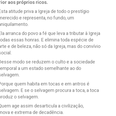
ior aos próprios ricos.
Esta atitude priva a Igreja de todo o prestígio
merecido e representa, no fundo, um
aniquilamento.
Ela arranca do povo a fé que leva a tributar à Igreja
todas essas honras. E elimina toda espécie de
arte e de beleza, não só da Igreja, mas do convívio
social.
Desse modo se reduzem o culto e a sociedade
temporal a um estado semelhante ao do
selvagem.
Porque quem habita em tocas e em antros é
selvagem. E se o selvagem procura a toca, a toca
produz o selvagem.
Quem age assim desarticula a civilização,
a nova e extrema de decadência.