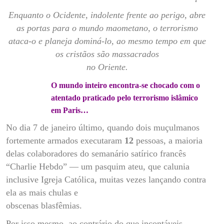
Enquanto o Ocidente, indolente frente ao perigo, abre
as portas para o mundo maometano, o terrorismo
ataca-o e planeja dominá-lo, ao mesmo tempo em que
os cristãos são massacrados
no Oriente.
O mundo inteiro encontra-se chocado com o
atentado praticado pelo terrorismo islâmico
em Paris…
No dia 7 de janeiro último, quando dois muçulmanos
fortemente armados executaram
12
pessoas, a maioria
delas colaboradores do semanário satírico francês
“Charlie Hebdo” — um pasquim ateu, que calunia
inclusive Igreja Católica, muitas vezes lançando contra
ela as mais chulas e
obscenas blasfêmias.
Por isso mesmo, ao contrário do que incontáveis