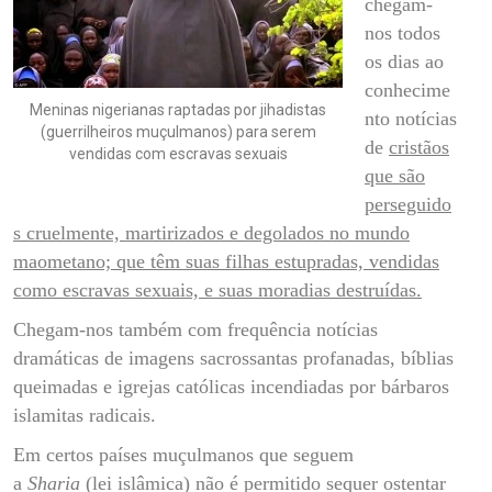
chegam-
nos todos
os dias ao
conhecime
Meninas nigerianas raptadas por jihadistas
nto notícias
(guerrilheiros muçulmanos) para serem
de
cristãos
vendidas com escravas sexuais
que são
perseguido
s cruelmente, martirizados e degolados no mundo
maometano; que têm suas filhas estupradas, vendidas
como escravas sexuais, e suas moradias destruídas.
Chegam-nos também com frequência notícias
dramáticas de imagens sacrossantas profanadas, bíblias
queimadas e igrejas católicas incendiadas por bárbaros
islamitas radicais.
Em certos países muçulmanos que seguem
a
Sharia
(lei islâmica) não é permitido sequer ostentar