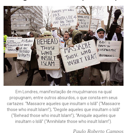
Em Londres, manifestação de muçulmanos na qual
propugnam, entre outros absurdos, o que consta em seus
cartazes: “Massacre aqueles que insultam o Islã” (“Massacre
those who insult Islam”); “Degole aqueles que insultam o Islã”
(“Behead those who insult Islam”); “Aniquile aqueles que
insultam o Islã” (“Annihilate those who insult Islam”).
Paulo Roberto Campos