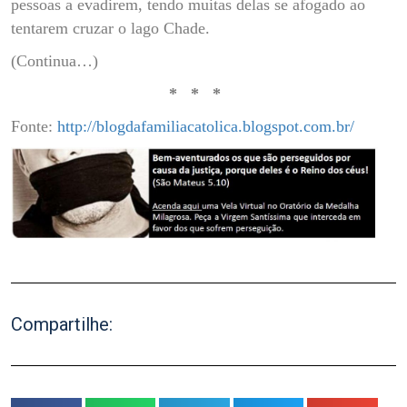
pessoas a evadirem, tendo muitas delas se afogado ao
tentarem cruzar o lago Chade.
(Continua…)
* * *
Fonte:
http://blogdafamiliacatolica.blogspot.com.br/
Compartilhe: