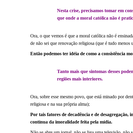
.
Nesta crise, precisamos tomar em cons
que onde a moral católica não é pratic
.
Ora, o que vemos é que a moral católica não é ensinad
de não sei que renovação religiosa (que é tudo menos 
Então podemos ter idéia de como a consistência mo
.
Tanto mais que sintomas desses podem s
regiões mais interiores.
.
Ora, sobre esse mesmo povo, que está minado por dent
religiosa e na sua própria alma);
Por tais fatores de decadência e de desagregação,
contínua da imoralidade feita pela mídia.
Não se abre um jornal, não se liga uma televisão, não s