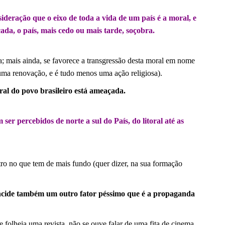
ideração que o eixo de toda a vida de um país é a moral, e
ada, o país, mais cedo ou mais tarde, soçobra.
a; mais ainda, se favorece a transgressão desta moral em nome
uma renovação, e é tudo menos uma ação religiosa).
ral do povo brasileiro está ameaçada.
er percebidos de norte a sul do País, do litoral até as
ro no que tem de mais fundo (quer dizer, na sua formação
 incide também um outro fator péssimo que é a propaganda
e folheia uma revista, não se ouve falar de uma fita de cinema,