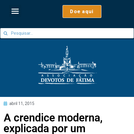
Doe aqui
abril 11, 2015
A crendice moderna,
explicada por um