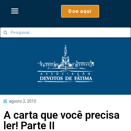
Doe aqui
agosto 2, 2010
A carta que você precisa
ler! Parte II