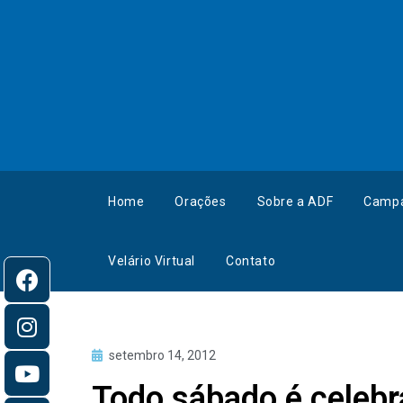
Home
Orações
Sobre a ADF
Camp
Velário Virtual
Contato
setembro 14, 2012
Todo sábado é celeb