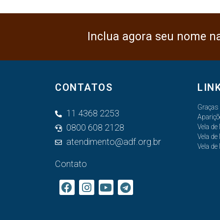
Inclua agora seu nome n
CONTATOS
LIN
Graças
11 4368 2253
Apariçõ
0800 608 2128
Vela de
Vela de
atendimento@adf.org.br
Vela de
Contato