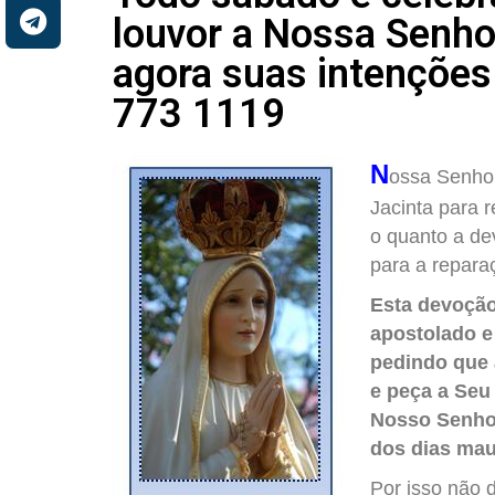
louvor a Nossa Senho
agora suas intenções
773 1119
N
ossa Senhor
Jacinta para 
o quanto a de
para a repara
Esta devoção
apostolado e
pedindo que 
e peça a Seu 
Nosso Senhor
dos dias mau
Por isso não 