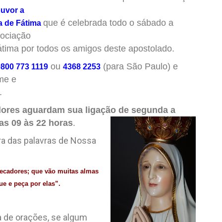
ouvor a
que é celebrada todo o sábado a
a de Fátima
sociação
tima por todos os amigos deste apostolado.
ou
(para São Paulo) e
0800 773 1119
4368 2253
me e
.
ores aguardam sua ligação de segunda a
das 09 às 22 horas
.
a das palavras de Nossa
s pecadores; que vão muitas almas
ue e peça por elas”.
 de orações, se algum