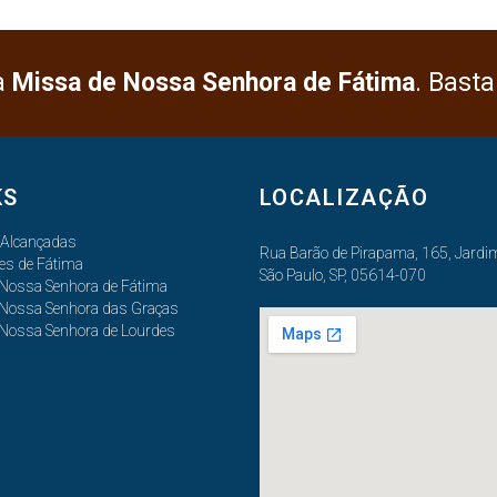
a
Missa de Nossa Senhora de Fátima
. Basta
KS
LOCALIZAÇÃO
 Alcançadas
Rua Barão de Pirapama, 165, Jardim
es de Fátima
São Paulo, SP, 05614-070
 Nossa Senhora de Fátima
 Nossa Senhora das Graças
 Nossa Senhora de Lourdes