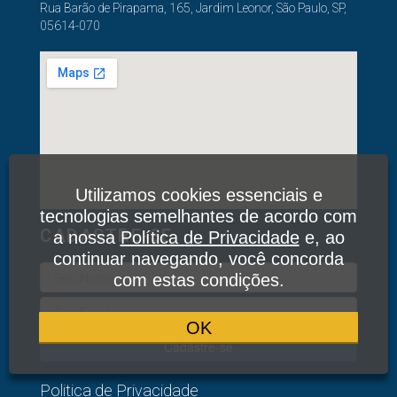
Rua Barão de Pirapama, 165, Jardim Leonor, São Paulo, SP,
05614-070
Utilizamos cookies essenciais e
tecnologias semelhantes de acordo com
CADASTRE-SE
a nossa
Política de Privacidade
e, ao
continuar navegando, você concorda
com estas condições.
OK
Cadastre-se
Politica de Privacidade