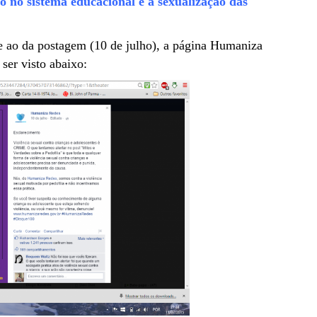
o no sistema educacional é a sexualização das
te ao da postagem (10 de julho), a página Humaniza
ser visto abaixo: