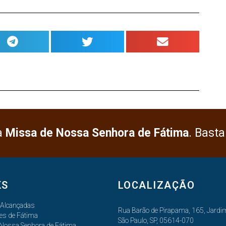
a
Missa de Nossa Senhora de Fátima
. Basta
KS
LOCALIZAÇÃO
 Alcançadas
Rua Barão de Pirapama, 165, Jardim
es de Fátima
São Paulo, SP, 05614-070
 Nossa Senhora de Fátima