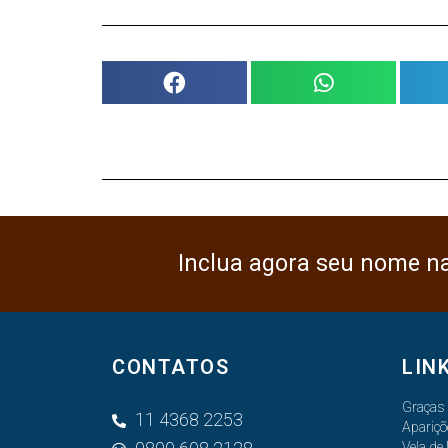
Inclua agora seu nome n
CONTATOS
LIN
Graças
11 4368 2253
Apariçõ
Vela de