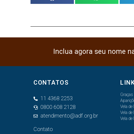
Inclua agora seu nome n
CONTATOS
LIN
Graças
11 4368 2253
Apariçõ
0800 608 2128
Vela de
Vela de
atendimento@adf.org.br
Vela de
Contato