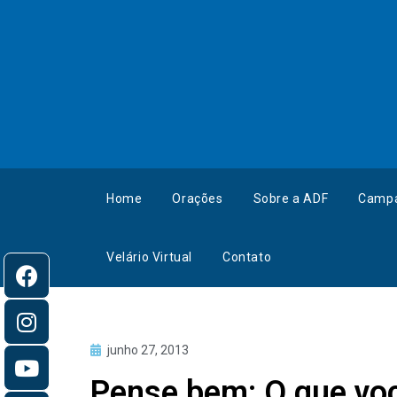
Home
Orações
Sobre a ADF
Camp
Velário Virtual
Contato
junho 27, 2013
Pense bem: O que voc