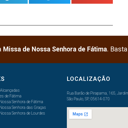
a
Missa de Nossa Senhora de Fátima
. Basta
KS
LOCALIZAÇÃO
 Alcançadas
Rua Barão de Pirapama, 165, Jardim
es de Fátima
São Paulo, SP, 05614-070
 Nossa Senhora de Fátima
 Nossa Senhora das Graças
 Nossa Senhora de Lourdes