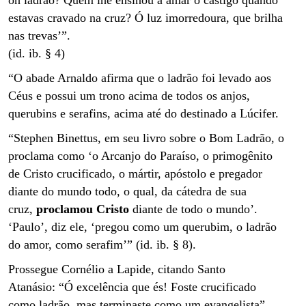
estavas cravado na cruz? Ó luz imorredoura, que brilha
nas trevas’”.
(id. ib. § 4)
“O abade Arnaldo afirma que o ladrão foi levado aos
Céus e possui um trono acima de todos os anjos,
querubins e serafins, acima até do destinado a Lúcifer.
“Stephen Binettus, em seu livro sobre o Bom Ladrão, o
proclama como ‘o Arcanjo do Paraíso, o primogênito
de Cristo crucificado, o mártir, apóstolo e pregador
diante do mundo todo, o qual, da cátedra de sua
cruz,
proclamou Cristo
diante de todo o mundo’.
‘Paulo’, diz ele, ‘pregou como um querubim, o ladrão
do amor, como serafim’” (id. ib. § 8).
Prossegue Cornélio a Lapide, citando Santo
Atanásio: “Ó excelência que és! Foste crucificado
como ladrão, mas terminaste como um evangelista”.