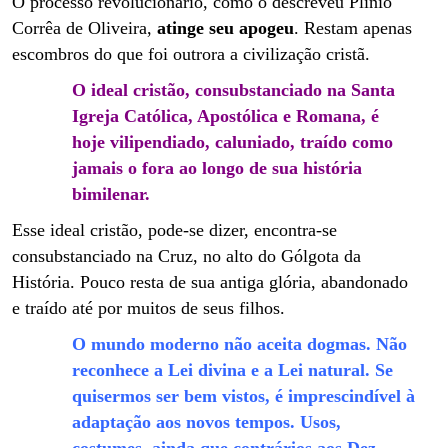
O processo revolucionário, como o descreveu Plinio
Corrêa de Oliveira,
atinge seu apogeu
. Restam apenas
escombros do que foi outrora a civilização cristã.
O ideal cristão, consubstanciado na Santa
Igreja Católica, Apostólica e Romana, é
hoje vilipendiado, caluniado, traído como
jamais o fora ao longo de sua história
bimilenar.
Esse ideal cristão, pode-se dizer, encontra-se
consubstanciado na Cruz, no alto do Gólgota da
História. Pouco resta de sua antiga glória, abandonado
e traído até por muitos de seus filhos.
O mundo moderno não aceita dogmas. Não
reconhece a Lei divina e a Lei natural. Se
quisermos ser bem vistos, é imprescindível à
adaptação aos novos tempos. Usos,
costumes, ainda que contrários aos Dez