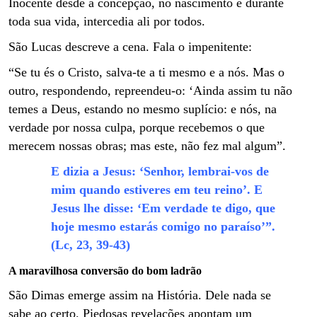
Inocente desde a concepção, no nascimento e durante
toda sua vida, intercedia ali por todos.
São Lucas descreve a cena. Fala o impenitente:
“Se tu és o Cristo, salva-te a ti mesmo e a nós. Mas o
outro, respondendo, repreendeu-o: ‘Ainda assim tu não
temes a Deus, estando no mesmo suplício: e nós, na
verdade por nossa culpa, porque recebemos o que
merecem nossas obras; mas este, não fez mal algum”.
E dizia a Jesus: ‘Senhor, lembrai-vos de
mim quando estiveres em teu reino’. E
Jesus lhe disse: ‘Em verdade te digo, que
hoje mesmo estarás comigo no paraíso’”.
(Lc, 23, 39-43)
A maravilhosa conversão do bom ladrão
São Dimas emerge assim na História. Dele nada se
sabe ao certo. Piedosas revelações apontam um