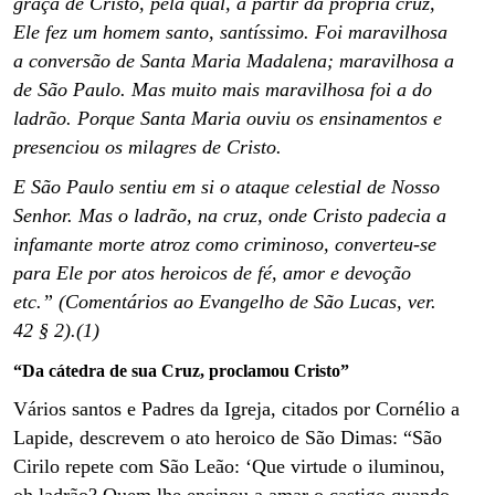
graça de Cristo, pela qual, a partir da própria cruz,
Ele fez um homem santo, santíssimo. Foi maravilhosa
a conversão de Santa Maria Madalena; maravilhosa a
de São Paulo. Mas muito mais maravilhosa foi a do
ladrão. Porque Santa Maria ouviu os ensinamentos e
presenciou os milagres de Cristo.
E São Paulo sentiu em si o ataque celestial de Nosso
Senhor. Mas o ladrão, na cruz, onde Cristo padecia a
infamante morte atroz como criminoso, converteu-se
para Ele por atos heroicos de fé, amor e devoção
etc.” (Comentários ao Evangelho de São Lucas, ver.
42 § 2).(1)
“Da cátedra de sua Cruz, proclamou Cristo”
Vários santos e Padres da Igreja, citados por Cornélio a
Lapide, descrevem o ato heroico de São Dimas: “São
Cirilo repete com São Leão: ‘Que virtude o iluminou,
oh ladrão? Quem lhe ensinou a amar o castigo quando