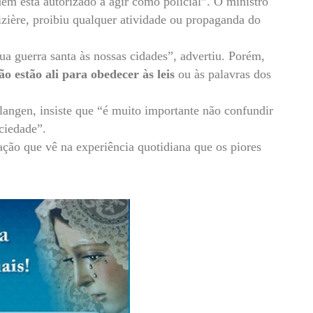
ém está autorizado a agir como policial”.
O ministro
zière, proibiu qualquer atividade ou propaganda do
a guerra santa às nossas cidades”, advertiu.
Porém,
ão estão ali para obedecer às leis
ou às palavras dos
angen, insiste que “é muito importante não confundir
ciedade”.
ção que vê na experiência quotidiana que os piores