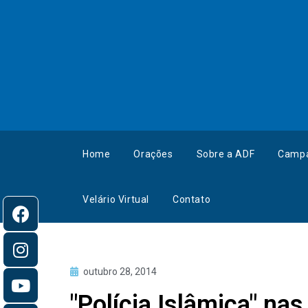
Home
Orações
Sobre a ADF
Camp
Velário Virtual
Contato
outubro 28, 2014
"Polícia Islâmica" na