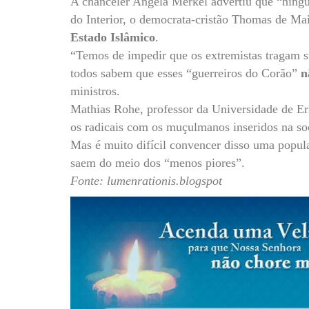
A chanceler Angela Merkel advertiu que “ningu
do Interior, o democrata-cristão Thomas de Mai
Estado Islâmico
.
“Temos de impedir que os extremistas tragam su
todos sabem que esses “guerreiros do Corão”
n
ministros.
Mathias Rohe, professor da Universidade de Erl
os radicais com os muçulmanos inseridos na so
Mas é muito difícil convencer disso uma popula
saem do meio dos “menos piores”.
Fonte: lumenrationis.blogspot