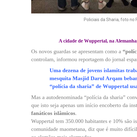
Policiais da Sharia, foto n
A cidade de Wuppertal, na Alemanha,
Os novos guardas se apresentam como a
“políc
controlam, informou reportagem do jornal espa
Uma dezena de jovens islamitas trab
mesquita Masjid Darul Arqam bebam
“polícia da sharia” de Wuppertal usa 
Mas a autodenominada “polícia da sharia” conv
que isto seja apenas um início encoberto da in
fanáticos islâmicos
.
Wuppertal tem 350.000 habitantes e 10% são is
comunidade maometana, diz que é muito difícil 
os alemães mais alarmados.