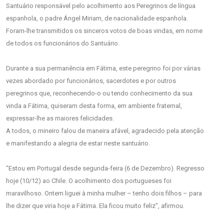
Santuário responsável pelo acolhimento aos Peregrinos de língua
espanhola, o padre Ángel Miriam, de nacionalidade espanhola.
Foram-lhe transmitidos os sinceros votos de boas vindas, em nome
de todos os funcionários do Santuário.
Durante a sua permanência em Fátima, este peregrino foi por várias
vezes abordado por funcionários, sacerdotes e por outros
peregrinos que, reconhecendo-o ou tendo conhecimento da sua
vinda a Fátima, quiseram desta forma, em ambiente fraternal,
expressar-lhe as maiores felicidades.
A todos, o mineiro falou de maneira afável, agradecido pela atenção
e manifestando a alegria de estar neste santuário.
“Estou em Portugal desde segunda-feira (6 de Dezembro). Regresso
hoje (10/12) ao Chile. O acolhimento dos portugueses foi
maravilhoso. Ontem liguei à minha mulher – tenho dois filhos – para
lhe dizer que viria hoje a Fátima. Ela ficou muito feliz”, afirmou.