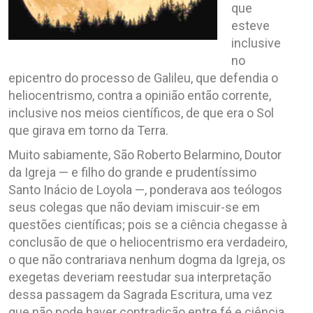
que
esteve
inclusive
no
epicentro do processo de Galileu, que defendia o
heliocentrismo, contra a opinião então corrente,
inclusive nos meios científicos, de que era o Sol
que girava em torno da Terra.
Muito sabiamente, São Roberto Belarmino, Doutor
da Igreja — e filho do grande e prudentíssimo
Santo Inácio de Loyola —, ponderava aos teólogos
seus colegas que não deviam imiscuir-se em
questões científicas; pois se a ciência chegasse à
conclusão de que o heliocentrismo era verdadeiro,
o que não contrariava nenhum dogma da Igreja, os
exegetas deveriam reestudar sua interpretação
dessa passagem da Sagrada Escritura, uma vez
que não pode haver contradição entre fé e ciência,